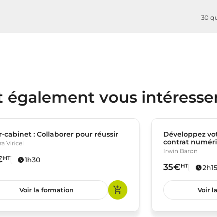
30 q
t également vous intéresse
r-cabinet : Collaborer pour réussir
Développez vot
contrat numér
a Viricel
Irwin Baron
€
HT
1h30
35€
HT
2h1
Voir la formation
Voir l