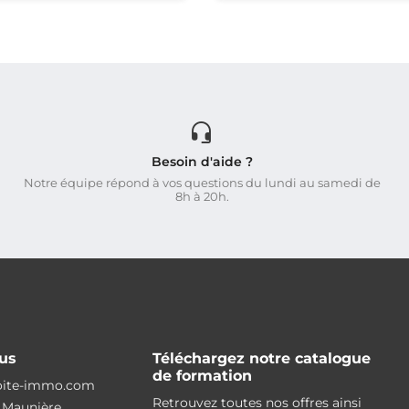
Besoin d'aide ?
Notre équipe répond à vos questions du lundi au samedi de
8h à 20h.
us
Téléchargez notre catalogue
de formation
oite-immo.com
Retrouvez toutes nos offres ainsi
 Maunière