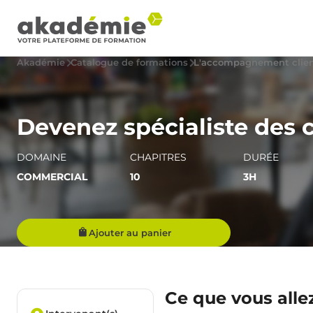
Akadémie
Catalogue de formations
L'accompagnement clie
Devenez spécialiste des c
DOMAINE
CHAPITRES
DURÉE
COMMERCIAL
10
3H
Ajouter au panier
Ce que vous alle