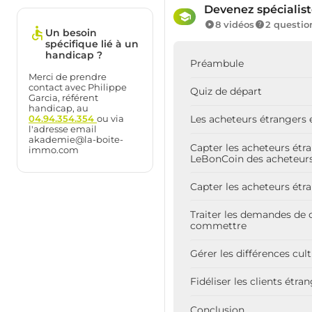
Devenez spécialist
8 vidéos
2 questio
Un besoin
spécifique lié à un
handicap ?
Préambule
Merci de prendre
contact avec Philippe
Quiz de départ
Garcia, référent
handicap, au
04.94.354.354
ou via
Les acheteurs étrangers e
l'adresse email
akademie@la-boite-
Capter les acheteurs étra
immo.com
LeBonCoin des acheteurs
Capter les acheteurs étra
Traiter les demandes de c
commettre
Gérer les différences cul
Fidéliser les clients étra
Conclusion