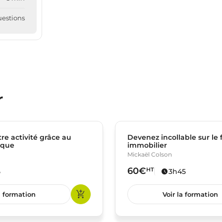
uestions
r
re activité grâce au
Devenez incollable sur le
ique
immobilier
Mickaël Colson
60€
HT
5
3h45
a formation
Voir la formation