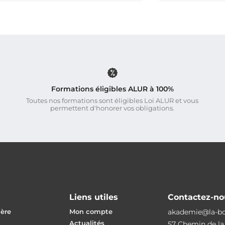
Formations éligibles ALUR à 100%
Toutes nos formations sont éligibles Loi ALUR et vous
permettent d'honorer vos obligations.
Liens utiles
Contactez-no
ière
Mon compte
akademie@la-b
Actualités
57 Chemin de la