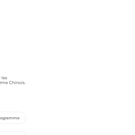
 les
même Chinois.
programme