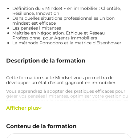
Avoir une connexion internet
Définition du « Mindset » en immobilier : Clientèle,
Résilience, Innovation
Dans quelles situations professionnelles un bon
mindset est efficace
Les pensées limitantes
Maîtrise en Négociation, Éthique et Réseau
Professionnel pour Agents Immobiliers
La méthode Pomodoro et la matrice d'Eisenhower
Description de la formation
Cette formation sur le Mindset vous permettra de
développer un état d'esprit gagnant en immobilier.
Vous apprendrez à adopter des pratiques efficaces pour
gérer vos pensées limitantes, optimiser votre gestion du
temps avec des outils comme la méthode Pomodoro, et
exceller dans la négociation tout en maintenant une
Afficher plus
éthique irréprochable.
Grâce à des techniques innovantes et une approche
résiliente, vous renforcez votre impact auprès de vos
Contenu de la formation
clients et votre succès dans un marché compétitif.