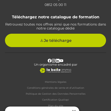
0812 05 00 11
Téléchargez notre catalogue de formation
Retrouvez toutes nos offres ainsi que nos formations dans
notre catalogue dédié
Je télécharge
Facebook
Instagram
LinkedIn
Youtube
Un organisme encadré par
Profile
Profile
Profile
Profile
Mentions légales
Conditions générales de vente et d’utilisation
Politique de Gestion des Données Personnelles
Certification Qualiopi
Plan du site
©2024
Tous droits réservés