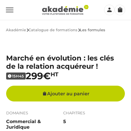
Mon
Panier
compte
Akadémie
Catalogue de formations
Les formules
Marché en évolution : les clés
de la relation acquéreur !
299€
HT
15H45
Ajouter au panier
DOMAINES
CHAPITRES
Commercial &
5
Juridique