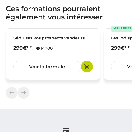
Ces formations pourraient
également vous intéresser
MEILLEURE
Séduisez vos prospects vendeurs
Les indis
299€
299€
HT
HT
14h00
Voir la formule
Vo