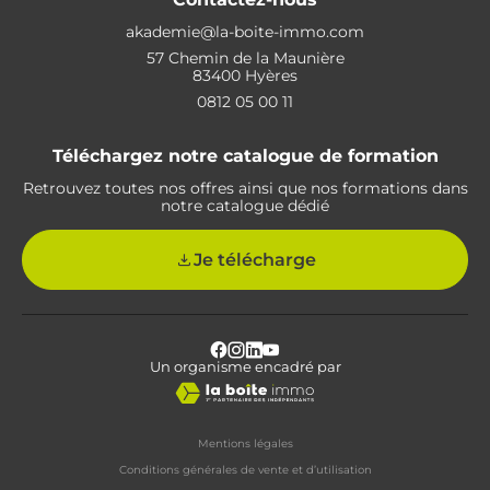
akademie@la-boite-immo.com
57 Chemin de la Maunière
83400 Hyères
0812 05 00 11
Téléchargez notre catalogue de formation
Retrouvez toutes nos offres ainsi que nos formations dans
notre catalogue dédié
Je télécharge
Facebook
Instagram
LinkedIn
Youtube
Un organisme encadré par
Profile
Profile
Profile
Profile
Mentions légales
Conditions générales de vente et d’utilisation