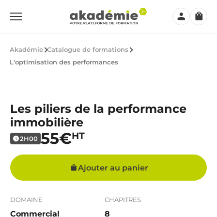
Mon
Panier
compte
Akadémie
Catalogue de formations
L'optimisation des performances
Les piliers de la performance
immobilière
55€
HT
2H00
Ajouter au panier
DOMAINE
CHAPITRES
Commercial
8