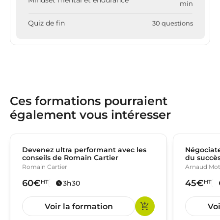
Mindset mental et endurance
min
Quiz de fin
30 questions
Ces formations pourraient
également vous intéresser
Devenez ultra performant avec les
Négociate
conseils de Romain Cartier
du succè
Romain Cartier
Arnaud Mot
60€
45€
HT
HT
3h30
Voir la formation
Voi