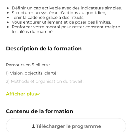
Avoir une connexion internet
Définir un cap activable avec des indicateurs simples,
Structurer un système d’actions au quotidien,
Tenir la cadence grâce à des rituels,
Vous entourer utilement et de poser des limites,
Renforcer votre mental pour rester constant malgré
les aléas du marché.
Description de la formation
Parcours en 5 piliers :
1) Vision, objectifs, clarté ;
2) Méthode et organisation du travail ;
3) Travail, discipline, constance ;
Afficher plus
4) Entourage professionnel et personnel ;
5) État d’esprit, mental, endurance.
Contenu de la formation
Exemple d’outils fournis : rituels hebdomadaires, agenda
pilote, tableaux d’actions reproductibles.
Télécharger le programme