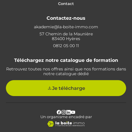
Contact
Contactez-nous
akademie@la-boite-immo.com
57 Chemin de la Maunière
83400 Hyères
0812 05 00 11
Téléchargez notre catalogue de formation
Retrouvez toutes nos offres ainsi que nos formations dans
notre catalogue dédié
Je télécharge
Facebook
Instagram
LinkedIn
Youtube
Un organisme encadré par
Profile
Profile
Profile
Profile