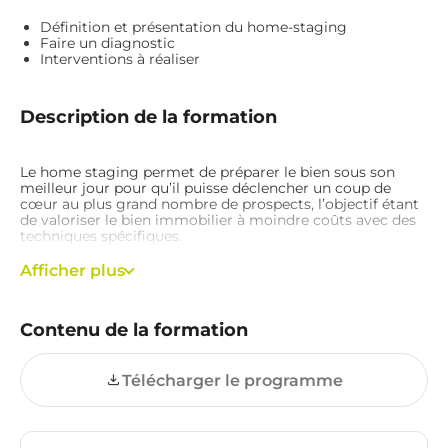
Avoir une connexion internet
Définition et présentation du home-staging
Faire un diagnostic
Interventions à réaliser
Description de la formation
Le home staging permet de préparer le bien sous son
meilleur jour pour qu’il puisse déclencher un coup de
cœur au plus grand nombre de prospects, l’objectif étant
de valoriser le bien immobilier à moindre coûts avec des
techniques spécifiques.
Afficher plus
Cette formation vous donnera également des outils pour
rentrer plus de mandats exclusifs ou transformer les
mandats simples en mandats exclusif.
Contenu de la formation
Télécharger le programme