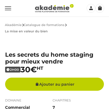
Mon
Panier
compte
Akadémie
Catalogue de formations
La mise en valeur du bien
Les secrets du home staging
pour mieux vendre
30€
HT
2H00
Ajouter au panier
DOMAINE
CHAPITRES
Commercial
7